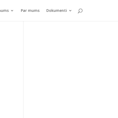
pnums
Par mums
Dokumenti