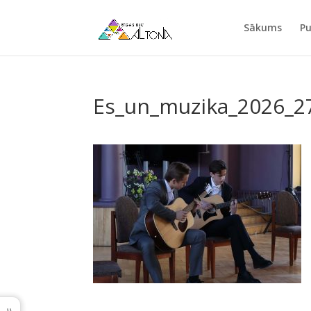
Sākums
Pu
Es_un_muzika_2026_2