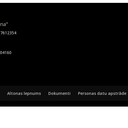
ona"
.67612354
7404160
Altonas lepnums
Dokumenti
Personas datu apstrāde