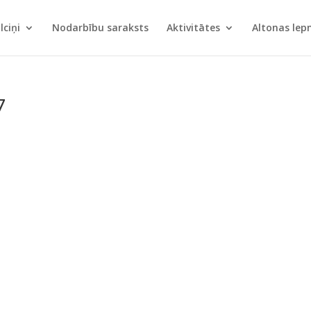
lciņi
Nodarbību saraksts
Aktivitātes
Altonas le
7