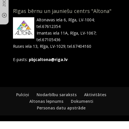
Rīgas bērnu un jauniešu centrs "Altona"
Altonavas iela 6, Rīga, LV-1004;
tel.67612354
Imantas iela 11A, Rīga, LV-1067;
tel.67105436
Ruses iela 13, Rīga, LV-1029; tel.67404160
E-pasts:
pbjcaltona@riga.lv
Pulciņi
Nodarbību saraksts
Aktivitātes
Altonas lepnums
Dokumenti
Personas datu apstrāde