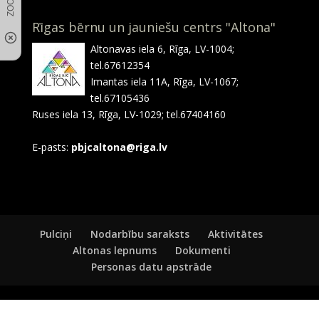
Rīgas bērnu un jauniešu centrs "Altona"
Altonavas iela 6, Rīga, LV-1004;
tel.67612354
Imantas iela 11A, Rīga, LV-1067;
tel.67105436
Ruses iela 13, Rīga, LV-1029; tel.67404160
E-pasts:
pbjcaltona@riga.lv
Pulciņi
Nodarbību saraksts
Aktivitātes
Altonas lepnums
Dokumenti
Personas datu apstrāde