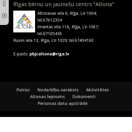
Rīgas bērnu un jauniešu centrs "Altona"
Altonavas iela 6, Rīga, LV-1004;
tel.67612354
Imantas iela 11A, Rīga, LV-1067;
tel.67105436
Ruses iela 13, Rīga, LV-1029; tel.67404160
E-pasts:
pbjcaltona@riga.lv
Pulciņi
Nodarbību saraksts
Aktivitātes
Altonas lepnums
Dokumenti
Personas datu apstrāde