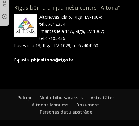
Rīgas bērnu un jauniešu centrs "Altona"
Altonavas iela 6, Rīga, LV-1004;
tel.67612354
Imantas iela 11A, Rīga, LV-1067;
tel.67105436
Ruses iela 13, Rīga, LV-1029; tel.67404160
E-pasts:
pbjcaltona@riga.lv
Pulciņi
Nodarbību saraksts
Aktivitātes
Altonas lepnums
Dokumenti
Personas datu apstrāde