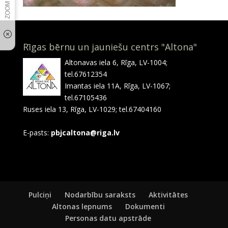
Rīgas bērnu un jauniešu centrs "Altona"
Altonavas iela 6, Rīga, LV-1004;
tel.67612354
Imantas iela 11A, Rīga, LV-1067;
tel.67105436
Ruses iela 13, Rīga, LV-1029; tel.67404160
E-pasts:
pbjcaltona@riga.lv
Pulciņi
Nodarbību saraksts
Aktivitātes
Altonas lepnums
Dokumenti
Personas datu apstrāde