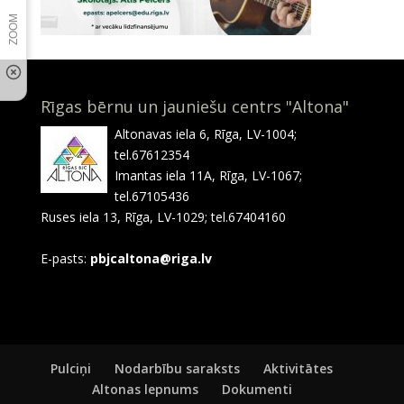
Rīgas bērnu un jauniešu centrs "Altona"
Altonavas iela 6, Rīga, LV-1004;
tel.67612354
Imantas iela 11A, Rīga, LV-1067;
tel.67105436
Ruses iela 13, Rīga, LV-1029; tel.67404160
E-pasts:
pbjcaltona@riga.lv
Pulciņi
Nodarbību saraksts
Aktivitātes
Altonas lepnums
Dokumenti