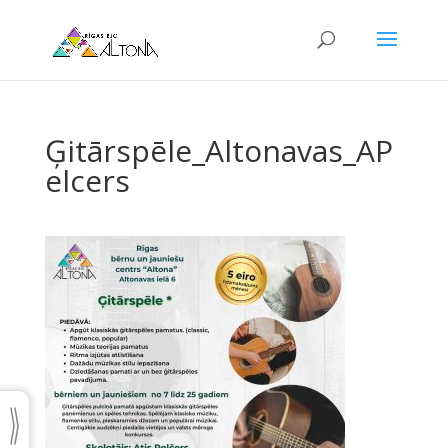
Ģitārspēle_Altonavas_AP
elcers