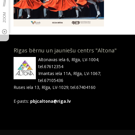
Rīgas bērnu un jauniešu centrs "Altona"
Altonavas iela 6, Rīga, LV-1004;
tel.67612354
Imantas iela 11A, Rīga, LV-1067;
tel.67105436
Ruses iela 13, Rīga, LV-1029; tel.67404160
E-pasts:
pbjcaltona@riga.lv