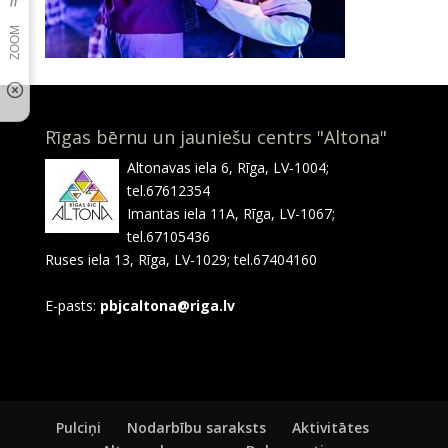
Rīgas bērnu un jauniešu centrs "Altona"
Altonavas iela 6, Rīga, LV-1004;
tel.67612354
Imantas iela 11A, Rīga, LV-1067;
tel.67105436
Ruses iela 13, Rīga, LV-1029; tel.67404160
E-pasts:
pbjcaltona@riga.lv
Pulciņi
Nodarbību saraksts
Aktivitātes