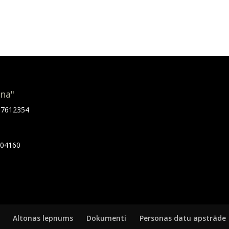
ona"
.67612354
7404160
Altonas lepnums
Dokumenti
Personas datu apstrāde