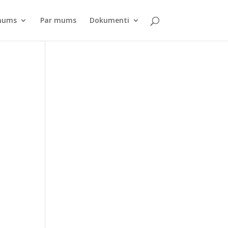
pnums
Par mums
Dokumenti