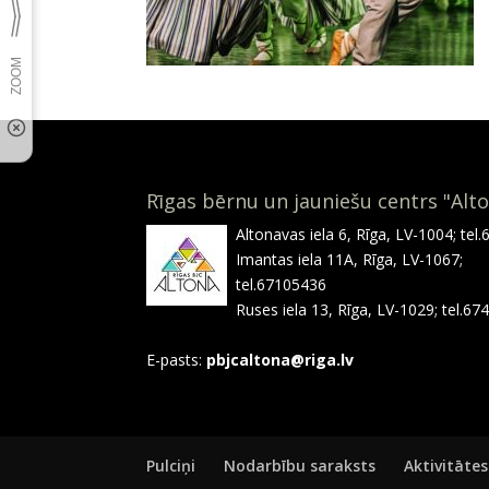
Rīgas bērnu un jauniešu centrs "Alt
Altonavas iela 6, Rīga, LV-1004; tel
Imantas iela 11A, Rīga, LV-1067;
tel.67105436
Ruses iela 13, Rīga, LV-1029; tel.6
E-pasts:
pbjcaltona@riga.lv
Pulciņi
Nodarbību saraksts
Aktivitātes