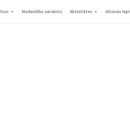
lciņi
Nodarbību saraksts
Aktivitātes
Altonas le