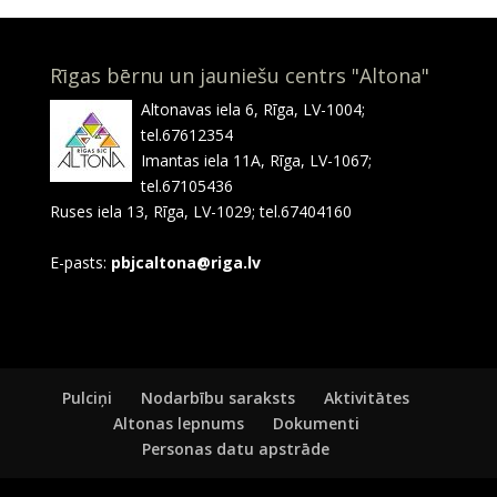
Rīgas bērnu un jauniešu centrs "Altona"
Altonavas iela 6, Rīga, LV-1004;
tel.67612354
Imantas iela 11A, Rīga, LV-1067;
tel.67105436
Ruses iela 13, Rīga, LV-1029; tel.67404160
E-pasts:
pbjcaltona@riga.lv
Pulciņi
Nodarbību saraksts
Aktivitātes
Altonas lepnums
Dokumenti
Personas datu apstrāde