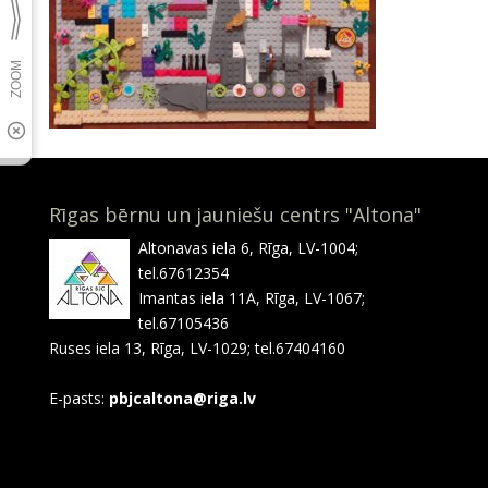
Rīgas bērnu un jauniešu centrs "Altona"
Altonavas iela 6, Rīga, LV-1004;
tel.67612354
Imantas iela 11A, Rīga, LV-1067;
tel.67105436
Ruses iela 13, Rīga, LV-1029; tel.67404160
E-pasts:
pbjcaltona@riga.lv