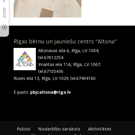
Rīgas bērnu un jauniešu centrs "Altona"
Altonavas iela 6, Rīga, LV-1004;
tel.67612354
Imantas iela 11A, Rīga, LV-1067;
tel.67105436
Ruses iela 13, Rīga, LV-1029; tel.67404160
E-pasts:
pbjcaltona@riga.lv
Pulciņi
Nodarbību saraksts
Aktivitātes