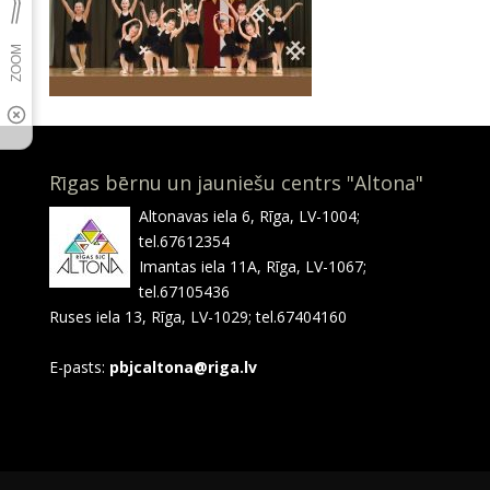
Rīgas bērnu un jauniešu centrs "Altona"
Altonavas iela 6, Rīga, LV-1004;
tel.67612354
Imantas iela 11A, Rīga, LV-1067;
tel.67105436
Ruses iela 13, Rīga, LV-1029; tel.67404160
E-pasts:
pbjcaltona@riga.lv