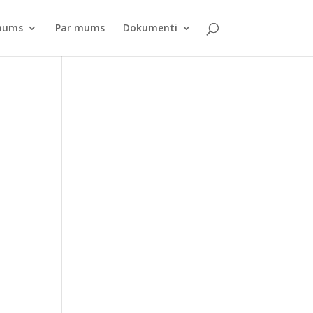
pnums
Par mums
Dokumenti