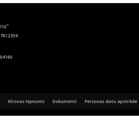
ona"
.67612354
7404160
Altonas lepnums
Dokumenti
Personas datu apstrāde