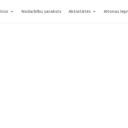
lciņi
Nodarbību saraksts
Aktivitātes
Altonas le