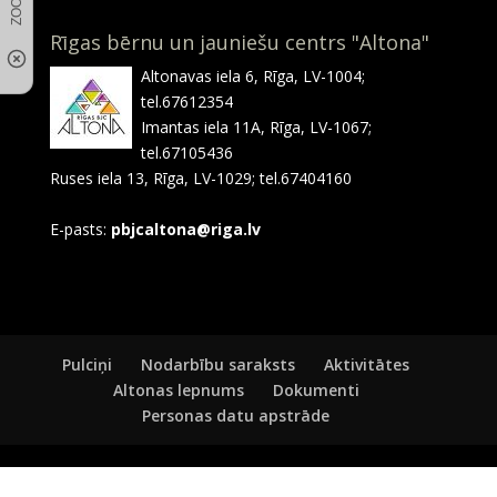
Rīgas bērnu un jauniešu centrs "Altona"
Altonavas iela 6, Rīga, LV-1004;
tel.67612354
Imantas iela 11A, Rīga, LV-1067;
tel.67105436
Ruses iela 13, Rīga, LV-1029; tel.67404160
E-pasts:
pbjcaltona@riga.lv
Pulciņi
Nodarbību saraksts
Aktivitātes
Altonas lepnums
Dokumenti
Personas datu apstrāde