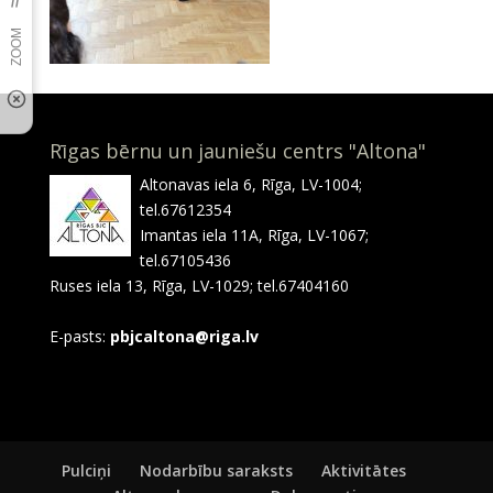
Rīgas bērnu un jauniešu centrs "Altona"
Altonavas iela 6, Rīga, LV-1004;
tel.67612354
Imantas iela 11A, Rīga, LV-1067;
tel.67105436
Ruses iela 13, Rīga, LV-1029; tel.67404160
E-pasts:
pbjcaltona@riga.lv
Pulciņi
Nodarbību saraksts
Aktivitātes