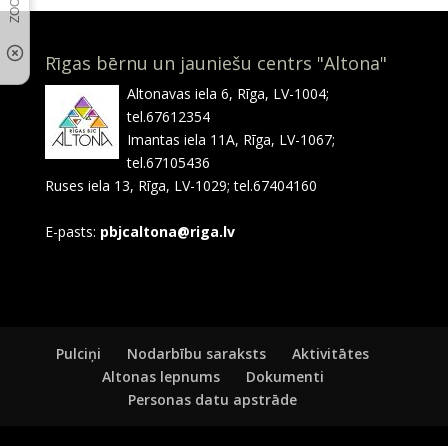
Rīgas bērnu un jauniešu centrs "Altona"
Altonavas iela 6, Rīga, LV-1004;
tel.67612354
Imantas iela 11A, Rīga, LV-1067;
tel.67105436
Ruses iela 13, Rīga, LV-1029; tel.67404160
E-pasts:
pbjcaltona@riga.lv
Pulciņi
Nodarbību saraksts
Aktivitātes
Altonas lepnums
Dokumenti
Personas datu apstrāde