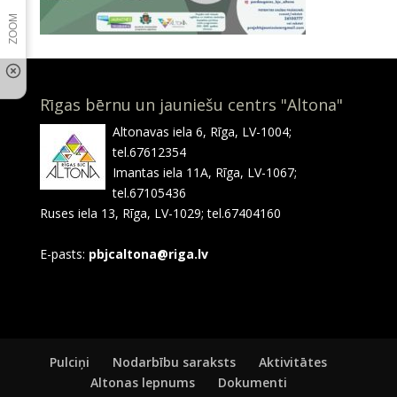
Rīgas bērnu un jauniešu centrs "Altona"
Altonavas iela 6, Rīga, LV-1004;
tel.67612354
Imantas iela 11A, Rīga, LV-1067;
tel.67105436
Ruses iela 13, Rīga, LV-1029; tel.67404160
E-pasts:
pbjcaltona@riga.lv
Pulciņi
Nodarbību saraksts
Aktivitātes
Altonas lepnums
Dokumenti