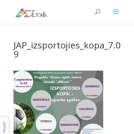
JAP_izsportojies_kopa_7.0
9