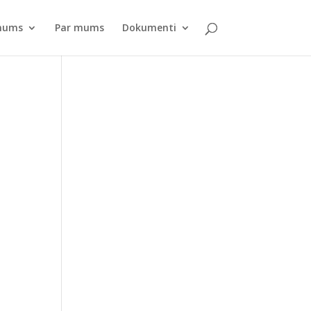
pnums
Par mums
Dokumenti