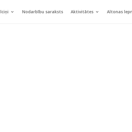
lciņi
Nodarbību saraksts
Aktivitātes
Altonas le