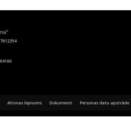
ona"
.67612354
7404160
Altonas lepnums
Dokumenti
Personas datu apstrāde