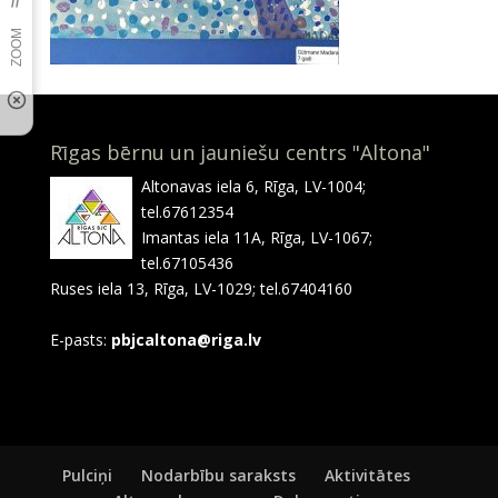
Rīgas bērnu un jauniešu centrs "Altona"
Altonavas iela 6, Rīga, LV-1004;
tel.67612354
Imantas iela 11A, Rīga, LV-1067;
tel.67105436
Ruses iela 13, Rīga, LV-1029; tel.67404160
E-pasts:
pbjcaltona@riga.lv
Pulciņi
Nodarbību saraksts
Aktivitātes