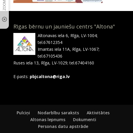
Rīgas bērnu un jauniešu centrs "Altona"
Altonavas iela 6, Rīga, LV-1004;
tel.67612354
Imantas iela 11A, Rīga, LV-1067;
tel.67105436
Ruses iela 13, Rīga, LV-1029; tel.67404160
E-pasts:
pbjcaltona@riga.lv
Pulciņi
Nodarbību saraksts
Aktivitātes
Altonas lepnums
Dokumenti
Personas datu apstrāde