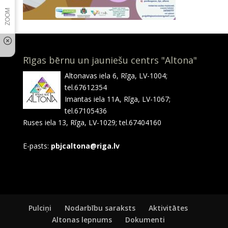
Rīgas bērnu un jauniešu centrs "Altona"
Altonavas iela 6, Rīga, LV-1004;
tel.67612354
Imantas iela 11A, Rīga, LV-1067;
tel.67105436
Ruses iela 13, Rīga, LV-1029; tel.67404160
E-pasts:
pbjcaltona@riga.lv
Pulciņi
Nodarbību saraksts
Aktivitātes
Altonas lepnums
Dokumenti