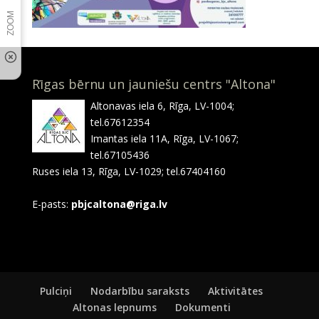
Rīgas bērnu un jauniešu centrs "Altona"
Altonavas iela 6, Rīga, LV-1004;
tel.67612354
Imantas iela 11A, Rīga, LV-1067;
tel.67105436
Ruses iela 13, Rīga, LV-1029; tel.67404160
E-pasts:
pbjcaltona@riga.lv
Pulciņi
Nodarbību saraksts
Aktivitātes
Altonas lepnums
Dokumenti