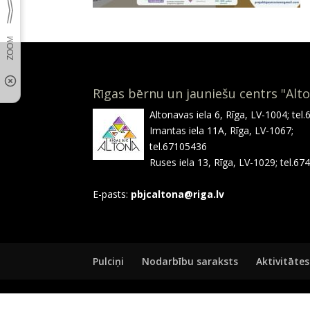
Rīgas bērnu un jauniešu centrs "Alt
Altonavas iela 6, Rīga, LV-1004; tel
Imantas iela 11A, Rīga, LV-1067;
tel.67105436
Ruses iela 13, Rīga, LV-1029; tel.6
E-pasts:
pbjcaltona@riga.lv
Pulciņi
Nodarbību saraksts
Aktivitātes