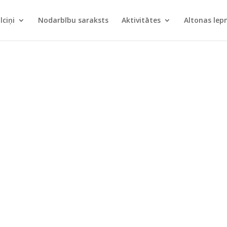
lciņi
Nodarbību saraksts
Aktivitātes
Altonas le