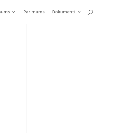
pnums
Par mums
Dokumenti