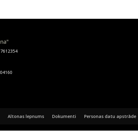
ona"
.67612354
7404160
Altonas lepnums
Dokumenti
Personas datu apstrāde