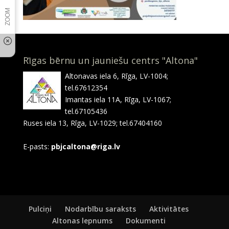
Rīgas bērnu un jauniešu centrs "Altona"
Altonavas iela 6, Rīga, LV-1004;
tel.67612354
Imantas iela 11A, Rīga, LV-1067;
tel.67105436
Ruses iela 13, Rīga, LV-1029; tel.67404160
E-pasts:
pbjcaltona@riga.lv
Pulciņi
Nodarbību saraksts
Aktivitātes
Altonas lepnums
Dokumenti