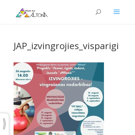
JAP_izvingrojies_visparigi