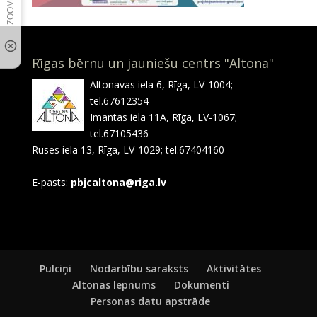
Rīgas bērnu un jauniešu centrs "Altona"
Altonavas iela 6, Rīga, LV-1004;
tel.67612354
Imantas iela 11A, Rīga, LV-1067;
tel.67105436
Ruses iela 13, Rīga, LV-1029; tel.67404160
E-pasts:
pbjcaltona@riga.lv
Pulciņi
Nodarbību saraksts
Aktivitātes
Altonas lepnums
Dokumenti
Personas datu apstrāde