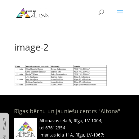
image-2
Rīgas bērnu un jauniešu centrs "Altona"
Altonavas iela 6, Rīga, LV-1004;
tel.67612354
Imantas iela 11A, Rīga, LV-1067;