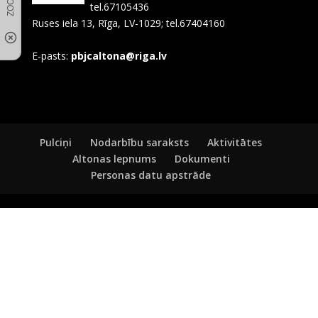
tel.67105436
Ruses iela 13, Rīga, LV-1029; tel.67404160
E-pasts:
pbjcaltona@riga.lv
Pulciņi
Nodarbību saraksts
Aktivitātes
Altonas lepnums
Dokumenti
Personas datu apstrāde