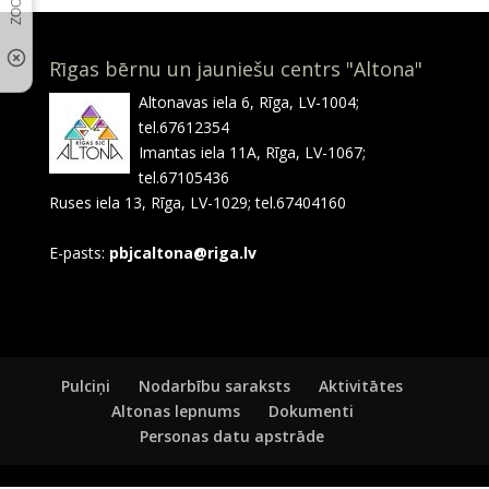
Rīgas bērnu un jauniešu centrs "Altona"
Altonavas iela 6, Rīga, LV-1004;
tel.67612354
Imantas iela 11A, Rīga, LV-1067;
tel.67105436
Ruses iela 13, Rīga, LV-1029; tel.67404160
E-pasts:
pbjcaltona@riga.lv
Pulciņi
Nodarbību saraksts
Aktivitātes
Altonas lepnums
Dokumenti
Personas datu apstrāde