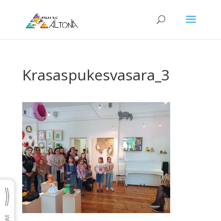
Krasaspukesvasara_3