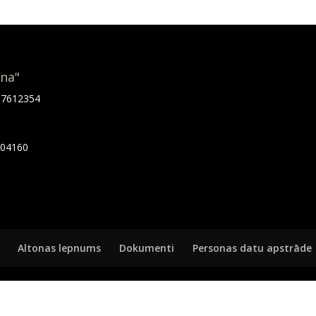
ona"
.67612354
7404160
Altonas lepnums
Dokumenti
Personas datu apstrāde