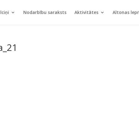
lciņi
Nodarbību saraksts
Aktivitātes
Altonas le
a_21