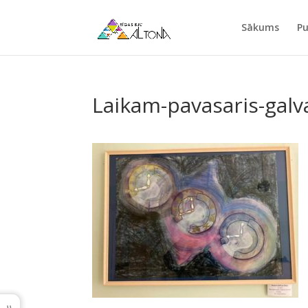
Sākums
Pu
Laikam-pavasaris-galv