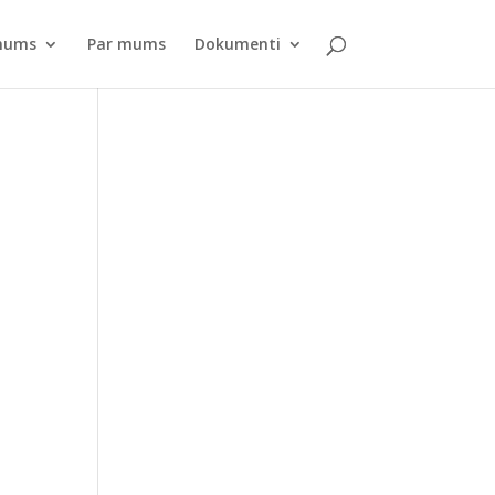
pnums
Par mums
Dokumenti