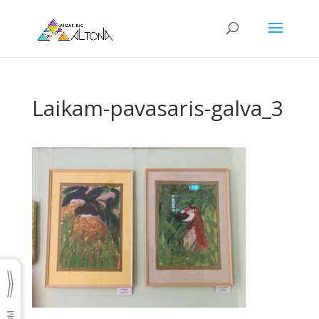
Laikam-pavasaris-galva_3