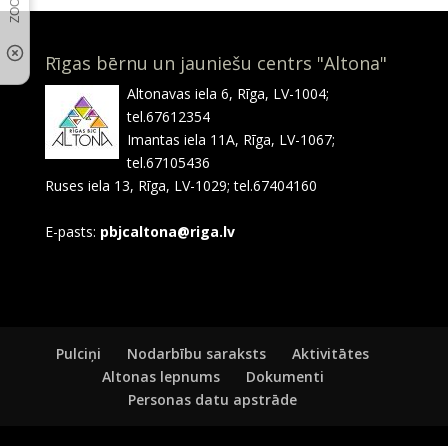
Rīgas bērnu un jauniešu centrs "Altona"
Altonavas iela 6, Rīga, LV-1004;
tel.67612354
Imantas iela 11A, Rīga, LV-1067;
tel.67105436
Ruses iela 13, Rīga, LV-1029; tel.67404160
E-pasts:
pbjcaltona@riga.lv
Pulciņi
Nodarbību saraksts
Aktivitātes
Altonas lepnums
Dokumenti
Personas datu apstrāde