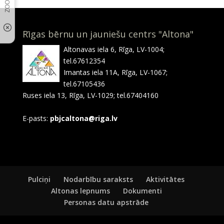
Rīgas bērnu un jauniešu centrs "Altona"
Altonavas iela 6, Rīga, LV-1004;
tel.67612354
Imantas iela 11A, Rīga, LV-1067;
tel.67105436
Ruses iela 13, Rīga, LV-1029; tel.67404160
E-pasts:
pbjcaltona@riga.lv
Pulciņi
Nodarbību saraksts
Aktivitātes
Altonas lepnums
Dokumenti
Personas datu apstrāde