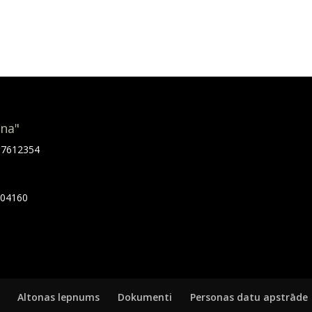
ona"
.67612354
7404160
Altonas lepnums
Dokumenti
Personas datu apstrāde