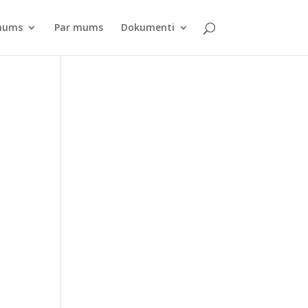
pnums
Par mums
Dokumenti