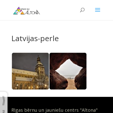
Latvijas-perle
Rīgas bērnu un jauniešu centrs "Altona"