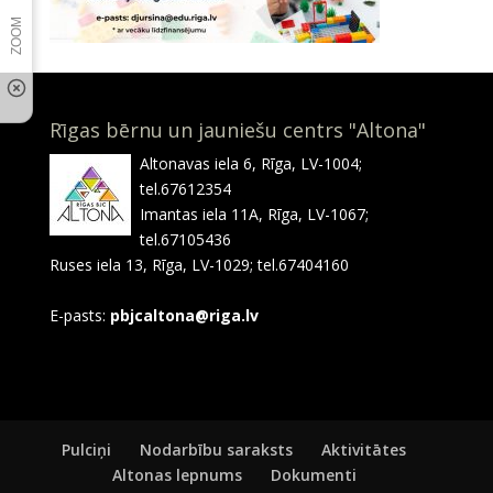
Rīgas bērnu un jauniešu centrs "Altona"
Altonavas iela 6, Rīga, LV-1004;
tel.67612354
Imantas iela 11A, Rīga, LV-1067;
tel.67105436
Ruses iela 13, Rīga, LV-1029; tel.67404160
E-pasts:
pbjcaltona@riga.lv
Pulciņi
Nodarbību saraksts
Aktivitātes
Altonas lepnums
Dokumenti