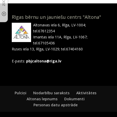
Rīgas bērnu un jauniešu centrs "Altona"
Altonavas iela 6, Rīga, LV-1004;
tel.67612354
Imantas iela 11A, Rīga, LV-1067;
tel.67105436
Ruses iela 13, Rīga, LV-1029; tel.67404160
E-pasts:
pbjcaltona@riga.lv
Pulciņi
Nodarbību saraksts
Aktivitātes
Altonas lepnums
Dokumenti
Personas datu apstrāde