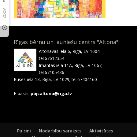
Rīgas bērnu un jauniešu centrs "Altona"
Altonavas iela 6, Rīga, LV-1004;
tel.67612354
Imantas iela 11A, Rīga, LV-1067;
tel.67105436
Ruses iela 13, Rīga, LV-1029; tel.67404160
E-pasts:
pbjcaltona@riga.lv
Pulciņi
Nodarbību saraksts
Aktivitātes