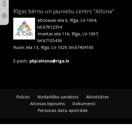
Rīgas bērnu un jauniešu centrs "Altona"
Altonavas iela 6, Rīga, LV-1004;
tel.67612354
Imantas iela 11A, Rīga, LV-1067;
tel.67105436
Ruses iela 13, Rīga, LV-1029; tel.67404160
E-pasts:
pbjcaltona@riga.lv
Pulciņi
Nodarbību saraksts
Aktivitātes
Altonas lepnums
Dokumenti
Personas datu apstrāde