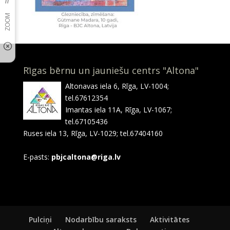
Rīgas bērnu un jauniešu centrs "Altona"
Altonavas iela 6, Rīga, LV-1004;
tel.67612354
Imantas iela 11A, Rīga, LV-1067;
tel.67105436
Ruses iela 13, Rīga, LV-1029; tel.67404160
E-pasts:
pbjcaltona@riga.lv
Pulciņi
Nodarbību saraksts
Aktivitātes