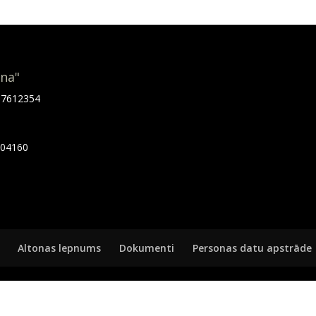
ona"
.67612354
7404160
Altonas lepnums
Dokumenti
Personas datu apstrāde