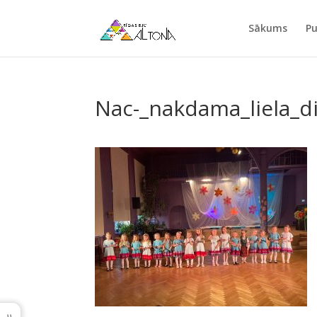
Sākums
Pu
Nac-_nakdama_liela_d