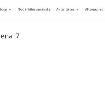
lciņi
Nodarbību saraksts
Aktivitātes
Altonas le
iena_7