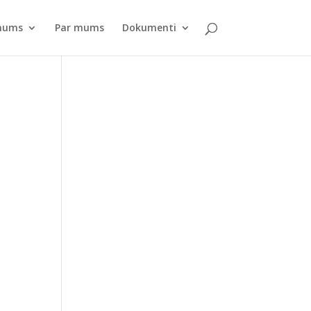
pnums
Par mums
Dokumenti