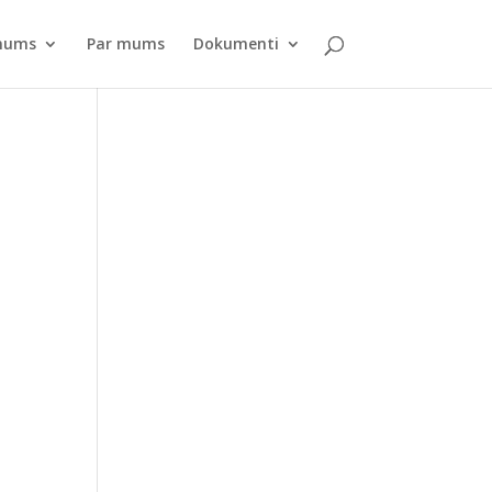
pnums
Par mums
Dokumenti