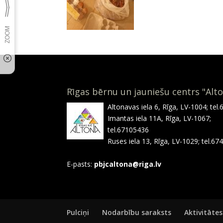
Rīgas bērnu un jauniešu centrs "Alt
Altonavas iela 6, Rīga, LV-1004; tel
Imantas iela 11A, Rīga, LV-1067;
tel.67105436
Ruses iela 13, Rīga, LV-1029; tel.6
E-pasts:
pbjcaltona@riga.lv
Pulciņi
Nodarbību saraksts
Aktivitātes