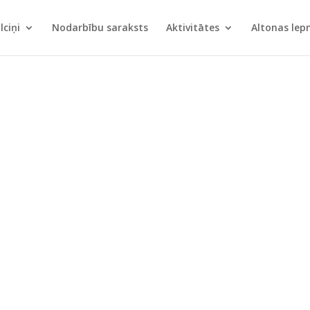
lciņi
Nodarbību saraksts
Aktivitātes
Altonas le