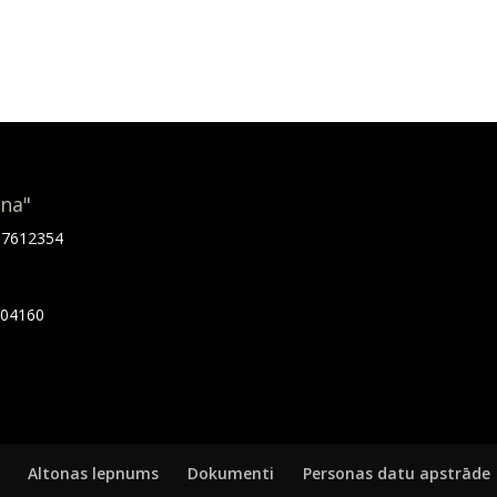
ona"
.67612354
7404160
Altonas lepnums
Dokumenti
Personas datu apstrāde