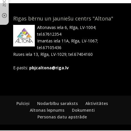
Rīgas bērnu un jauniešu centrs "Altona"
Altonavas iela 6, Rīga, LV-1004;
tel.67612354
Imantas iela 11A, Rīga, LV-1067;
tel.67105436
Ruses iela 13, Rīga, LV-1029; tel.67404160
E-pasts:
pbjcaltona@riga.lv
Pulciņi
Nodarbību saraksts
Aktivitātes
Altonas lepnums
Dokumenti
Personas datu apstrāde