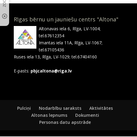
Rīgas bērnu un jauniešu centrs "Altona"
Altonavas iela 6, Rīga, LV-1004;
tel.67612354
Imantas iela 11A, Rīga, LV-1067;
tel.67105436
Ruses iela 13, Rīga, LV-1029; tel.67404160
E-pasts:
pbjcaltona@riga.lv
Pulciņi
Nodarbību saraksts
Aktivitātes
Altonas lepnums
Dokumenti
Personas datu apstrāde