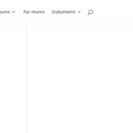
pnums
Par mums
Dokumenti