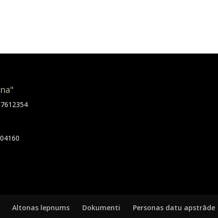
ona"
.67612354
7404160
Altonas lepnums
Dokumenti
Personas datu apstrāde