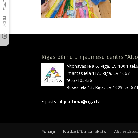
Rīgas bērnu un jauniešu centrs "Alt
Altonavas iela 6, Rīga, LV-1004; tel
Imantas iela 11A, Rīga, LV-1067;
tel.67105436
Ruses iela 13, Rīga, LV-1029; tel.6
E-pasts:
pbjcaltona@riga.lv
Pulciņi
Nodarbību saraksts
Aktivitātes