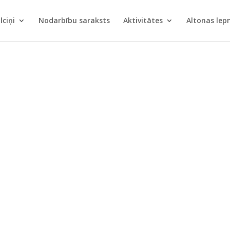
lciņi
Nodarbību saraksts
Aktivitātes
Altonas le