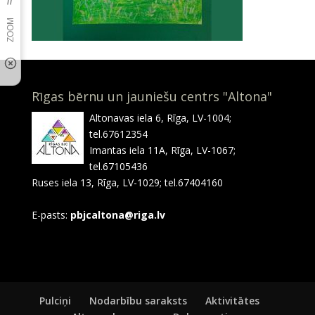
Rīgas bērnu un jauniešu centrs "Altona"
Altonavas iela 6, Rīga, LV-1004;
tel.67612354
Imantas iela 11A, Rīga, LV-1067;
tel.67105436
Ruses iela 13, Rīga, LV-1029; tel.67404160
E-pasts:
pbjcaltona@riga.lv
Pulciņi
Nodarbību saraksts
Aktivitātes