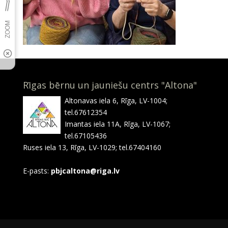
Rīgas bērnu un jauniešu centrs "Altona"
Altonavas iela 6, Rīga, LV-1004;
tel.67612354
Imantas iela 11A, Rīga, LV-1067;
tel.67105436
Ruses iela 13, Rīga, LV-1029; tel.67404160
E-pasts:
pbjcaltona@riga.lv