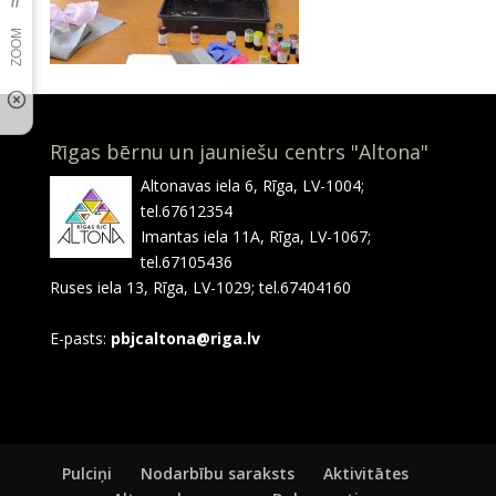
Rīgas bērnu un jauniešu centrs "Altona"
Altonavas iela 6, Rīga, LV-1004;
tel.67612354
Imantas iela 11A, Rīga, LV-1067;
tel.67105436
Ruses iela 13, Rīga, LV-1029; tel.67404160
E-pasts:
pbjcaltona@riga.lv
Pulciņi
Nodarbību saraksts
Aktivitātes