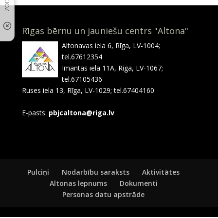
Rīgas bērnu un jauniešu centrs "Altona"
Altonavas iela 6, Rīga, LV-1004;
tel.67612354
Imantas iela 11A, Rīga, LV-1067;
tel.67105436
Ruses iela 13, Rīga, LV-1029; tel.67404160
E-pasts:
pbjcaltona@riga.lv
Pulciņi
Nodarbību saraksts
Aktivitātes
Altonas lepnums
Dokumenti
Personas datu apstrāde