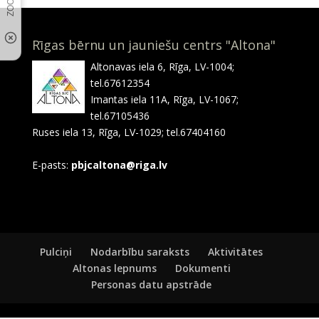
Rīgas bērnu un jauniešu centrs "Altona"
Altonavas iela 6, Rīga, LV-1004;
tel.67612354
Imantas iela 11A, Rīga, LV-1067;
tel.67105436
Ruses iela 13, Rīga, LV-1029; tel.67404160
E-pasts:
pbjcaltona@riga.lv
Pulciņi
Nodarbību saraksts
Aktivitātes
Altonas lepnums
Dokumenti
Personas datu apstrāde