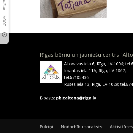
Rīgas bērnu un jauniešu centrs "Alt
Altonavas iela 6, Rīga, LV-1004; tel
Imantas iela 11A, Rīga, LV-1067;
tel.67105436
Ruses iela 13, Rīga, LV-1029; tel.6
E-pasts:
pbjcaltona@riga.lv
Pulciņi
Nodarbību saraksts
Aktivitātes