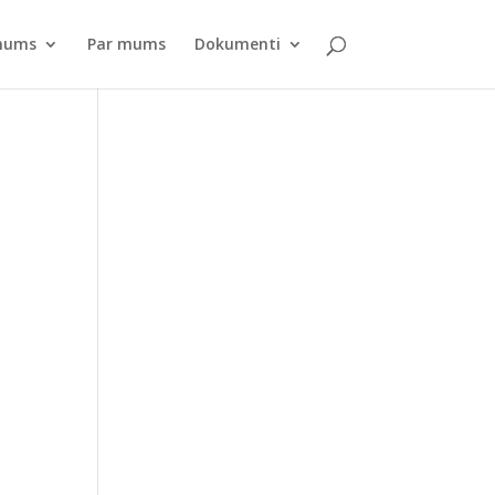
pnums
Par mums
Dokumenti