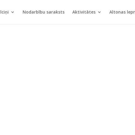
lciņi
Nodarbību saraksts
Aktivitātes
Altonas le