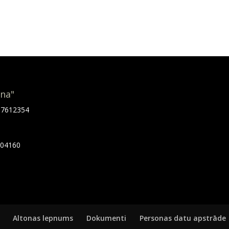
ona"
.67612354
7404160
Altonas lepnums
Dokumenti
Personas datu apstrāde